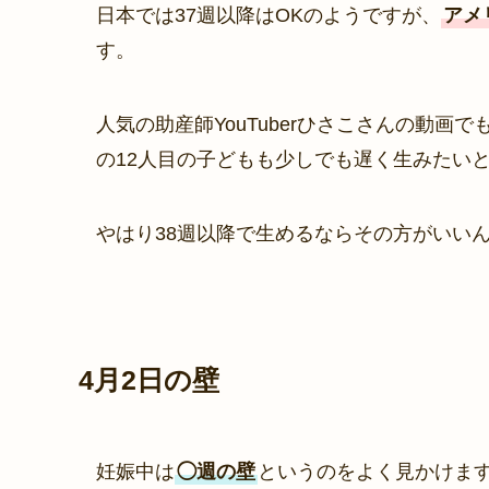
日本では37週以降はOKのようですが、
アメ
す。
人気の助産師YouTuberひさこさんの動画で
の12人目の子どもも少しでも遅く生みたい
やはり38週以降で生めるならその方がいい
4月2日の壁
妊娠中は
◯週の壁
というのをよく見かけます