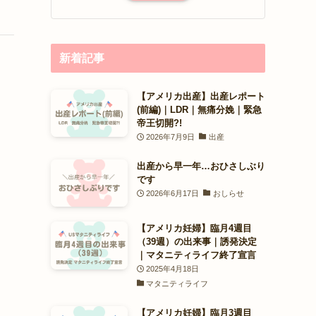
新着記事
【アメリカ出産】出産レポート
(前編)｜LDR｜無痛分娩｜緊急
帝王切開?!
2026年7月9日
出産
出産から早一年…おひさしぶり
です
2026年6月17日
おしらせ
【アメリカ妊婦】臨月4週目
（39週）の出来事｜誘発決定
｜マタニティライフ終了宣言
2025年4月18日
マタニティライフ
【アメリカ妊婦】臨月3週目