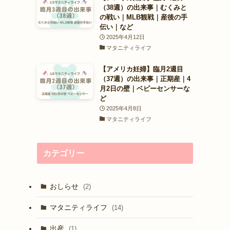
（38週）の出来事｜むくみと
の戦い｜MLB観戦｜産後の手
伝い｜など
2025年4月12日
マタニティライフ
【アメリカ妊婦】臨月2週目
（37週）の出来事｜正期産｜4
月2日の壁｜ベビーセンサーな
ど
2025年4月8日
マタニティライフ
カテゴリー
おしらせ
(2)
マタニティライフ
(14)
出産
(1)