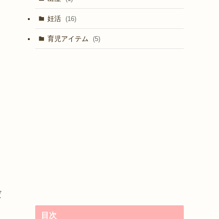
妊活
(16)
育児アイテム
(5)
だ
目次