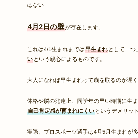
はない
4月2日の壁
が存在します。
これは4/1生まれまでは
早生まれ
として一つ
い
という親心によるものです。
大人になれば早生まれって歳を取るのが遅く
体格や脳の発達上、同学年の早い時期に生ま
自己肯定感が育まれにくい
というデメリッ
実際、プロスポーツ選手は4月5月生まれが