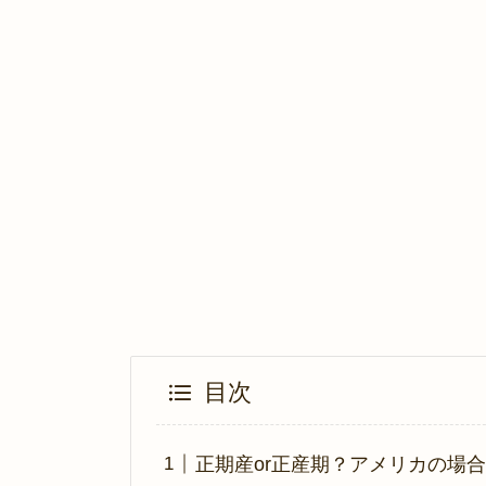
目次
正期産or正産期？アメリカの場