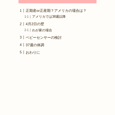
正期産or正産期？アメリカの場合は？
アメリカでは38週以降
4月2日の壁
わが家の場合
ベビーセンサーの検討
37週の体調
おわりに