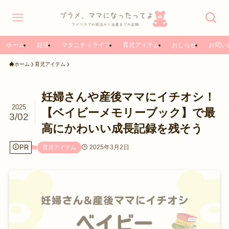
ホーム
妊活
マタニティライフ
育児アイテム
おしらせ
お問い
ホーム
育児アイテム
妊婦さんや産後ママにイチオシ！
2025
【ベイビーメモリーブック】で最
3/02
高にかわいい成長記録を残そう
PR
2025年3月2日
育児アイテム