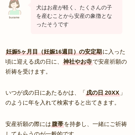
犬はお産が軽く、たくさんの子
を産むことから安産の象徴とな
burame
ったそうです
妊娠5ヶ月目（妊娠16週目）の安定期
に入った
頃に迎える戌の日に、
神社やお寺
で安産祈願の
祈祷を受けます。
いつが戌の日にあたるかは、「
戌の日 20XX
」
のように年を入れて検索すると出てきます。
安産祈願の際には
腹帯
を持参し、一緒にご祈祷
してもらうのが一般的です。