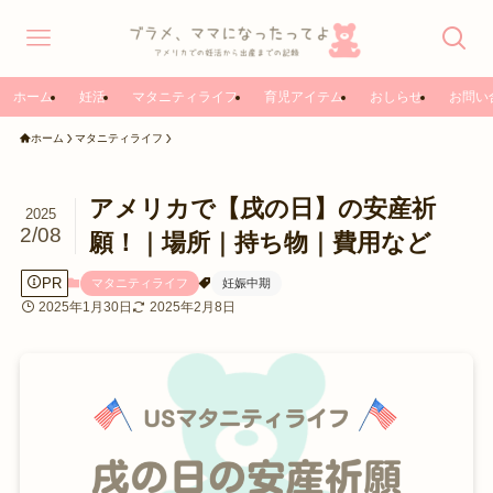
ホーム
妊活
マタニティライフ
育児アイテム
おしらせ
お問い
ホーム
マタニティライフ
アメリカで【戌の日】の安産祈
2025
2/08
願！｜場所｜持ち物｜費用など
PR
マタニティライフ
妊娠中期
2025年1月30日
2025年2月8日