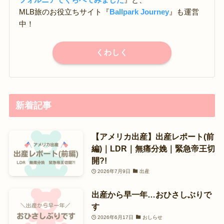
MLB旅のお役立ちサイト『
Ballpark Journey
』も運営
中！
くわしく
新着記事
【アメリカ出産】出産レポート(前
編)｜LDR｜無痛分娩｜緊急帝王切
開?!
2026年7月9日
出産
出産から早一年…おひさしぶりで
す
2026年6月17日
おしらせ