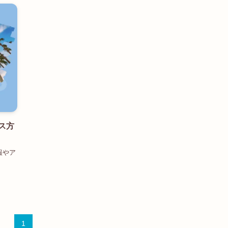
ス方
報やア
1