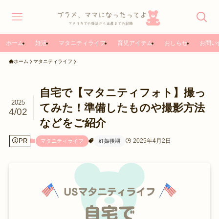
ホーム
妊活
マタニティライフ
育児アイテム
おしらせ
お問い
ホーム
マタニティライフ
自宅で【マタニティフォト】撮っ
2025
てみた！準備したものや撮影方法
4/02
などをご紹介
PR
2025年4月2日
マタニティライフ
妊娠後期