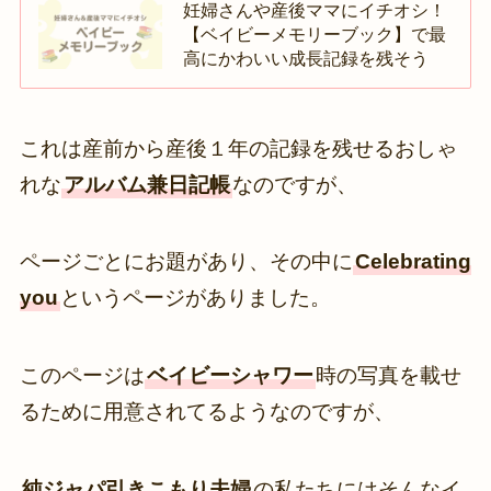
妊婦さんや産後ママにイチオシ！
【ベイビーメモリーブック】で最
高にかわいい成長記録を残そう
これは産前から産後１年の記録を残せるおしゃ
れな
アルバム兼日記帳
なのですが、
ページごとにお題があり、その中に
Celebrating
you
というページがありました。
このページは
ベイビーシャワー
時の写真を載せ
るために用意されてるようなのですが、
純ジャパ引きこもり夫婦
の私たちにはそんなイ