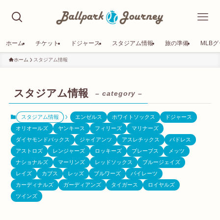
ホーム
チケット
ドジャース
スタジアム情報
旅の準備
MLB
ホーム
スタジアム情報
スタジアム情報
– category –
スタジアム情報
エンゼルス
ホワイトソックス
ドジャース
オリオールズ
ヤンキース
フィリーズ
マリナーズ
ダイヤモンドバックス
ジャイアンツ
アスレチックス
パドレス
アストロズ
レンジャーズ
ロッキーズ
ブレーブス
メッツ
ナショナルズ
マーリンズ
レッドソックス
ブルージェイズ
レイズ
カブス
レッズ
ブルワーズ
パイレーツ
カーディナルズ
ガーディアンズ
タイガース
ロイヤルズ
ツインズ