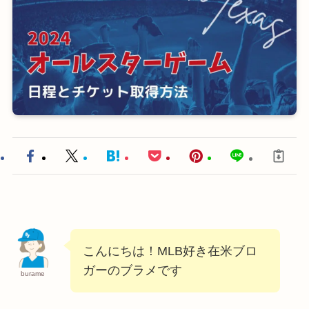
こんにちは！MLB好き在米ブロ
ガーのブラメです
burame