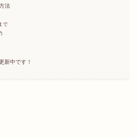
方法
まで
力
々更新中です！