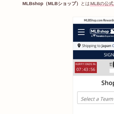
MLBshop（MLBショップ）
とは
MLBの公