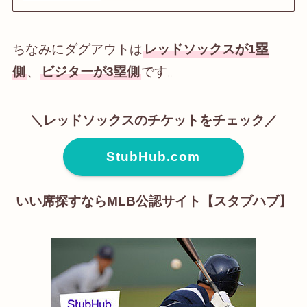
ちなみにダグアウトは
レッドソックスが1塁
側
、
ビジターが3塁側
です。
＼レッドソックスのチケットをチェック／
StubHub.com
いい席探すならMLB公認サイト【スタブハブ】