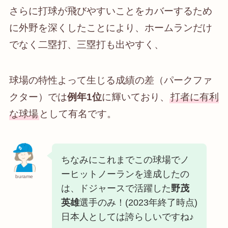
さらに打球が飛びやすいことをカバーするため
に外野を深くしたことにより、ホームランだけ
でなく二塁打、三塁打も出やすく、
球場の特性よって生じる成績の差（パークファ
クター）では
例年1位
に輝いており、
打者に有利
な球場
として有名です。
ちなみにこれまでこの球場でノ
ーヒットノーランを達成したの
burame
は、ドジャースで活躍した
野茂
英雄
選手のみ！(2023年終了時点)
日本人としては誇らしいですね♪