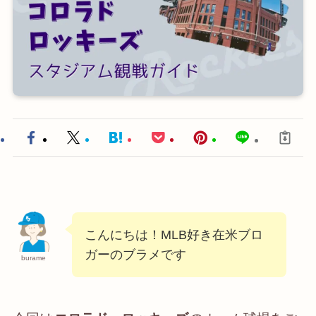
こんにちは！MLB好き在米ブロ
ガーのブラメです
burame