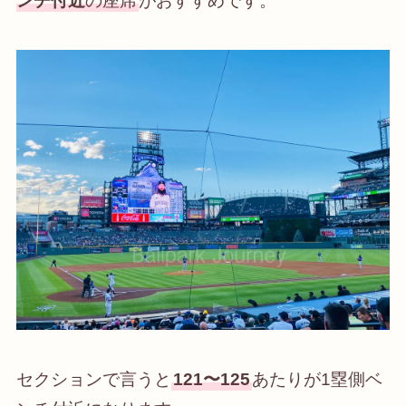
ンチ付近
の座席
がおすすめです。
セクションで言うと
121〜125
あたりが1塁側ベ