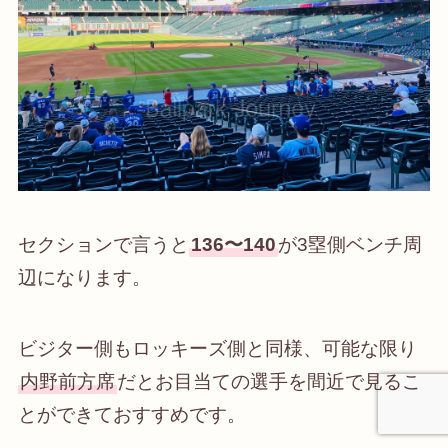
セクションで言うと
136〜140
が3塁側ベンチ周
辺になります。
ビジター側もロッキーズ側と同様、可能な限り
内野前方席
だとお目当ての選手を間近で見るこ
とができておすすめです。