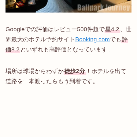
Googleでの評価はレビュー500件超で
星4.2
、世
界最大のホテル予約サイト
Booking.com
でも
評
価8.2
といずれも高評価となっています。
場所は球場からわずか
徒歩2分
！ホテルを出て
道路を一本渡ったらもう到着です。