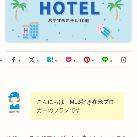
こんにちは！MLB好き在米ブロ
ガーのブラメです
burame