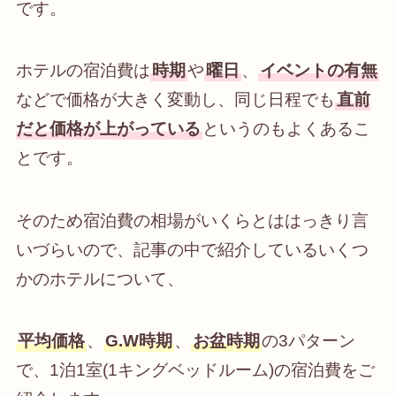
です。
ホテルの宿泊費は
時期
や
曜日
、
イベントの有無
などで価格が大きく変動し、同じ日程でも
直前
だと価格が上がっている
というのもよくあるこ
とです。
そのため宿泊費の相場がいくらとははっきり言
いづらいので、記事の中で紹介しているいくつ
かのホテルについて、
平均価格
、
G.W
時期
、
お盆時期
の3パターン
で、1泊1室(1キングベッドルーム)の宿泊費をご