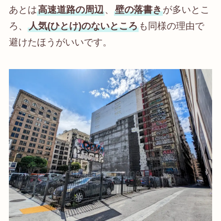
あとは
高速道路の周辺
、
壁の落書き
が多いとこ
ろ、
人気(ひとけ)のないところ
も同様の理由で
避けたほうがいいです。