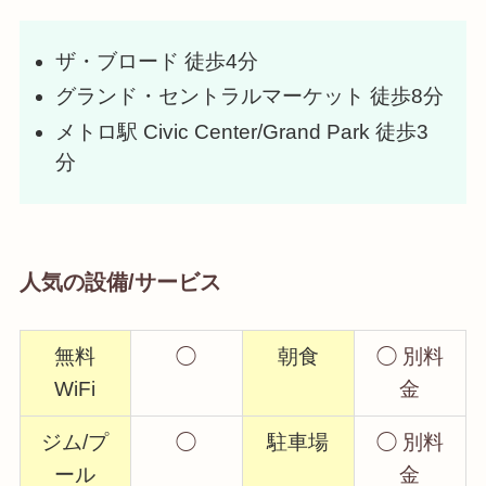
ザ・ブロード 徒歩4分
グランド・セントラルマーケット 徒歩8分
メトロ駅 Civic Center/Grand Park 徒歩3
分
人気の設備/サービス
無料
◯
朝食
◯ 別料
WiFi
金
ジム/プ
◯
駐車場
◯ 別料
ール
金