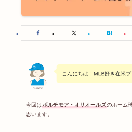
こんにちは！MLB好き在米
burame
今回は
ボルチモア・オリオールズ
のホーム
思います。