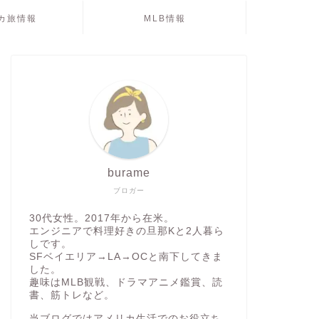
カ旅情報
MLB情報
burame
ブロガー
30代女性。2017年から在米。
エンジニアで料理好きの旦那Kと2人暮ら
しです。
SFベイエリア→LA→OCと南下してきま
した。
趣味はMLB観戦、ドラマアニメ鑑賞、読
書、筋トレなど。
当ブログではアメリカ生活でのお役立ち