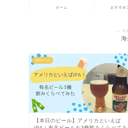
ホーム
おすすめ
― C
海
海外ビール
【本日のビール】アメリカといえば
IPA｜有名ビールを3種飲みくらべてみ