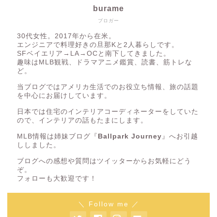
burame
ブロガー
30代女性。2017年から在米。
エンジニアで料理好きの旦那Kと2人暮らしです。
SFベイエリア→LA→OCと南下してきました。
趣味はMLB観戦、ドラマアニメ鑑賞、読書、筋トレな
ど。
当ブログではアメリカ生活でのお役立ち情報、旅の話題
を中心にお届けしています。
日本では住宅のインテリアコーディネーターをしていた
ので、インテリアの話もたまにします。
MLB情報は姉妹ブログ『
Ballpark Journey
』へお引越
ししました。
ブログへの感想や質問はツイッターからお気軽にどう
ぞ。
フォローも大歓迎です！
＼ Follow me ／