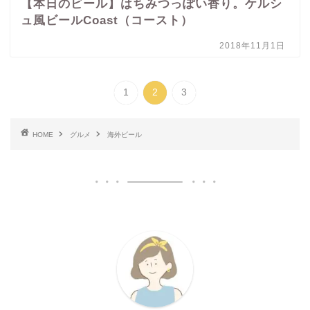
【本日のビール】はちみつっぽい香り。ケルシ
ュ風ビールCoast（コースト）
2018年11月1日
1
2
3
HOME
グルメ
海外ビール