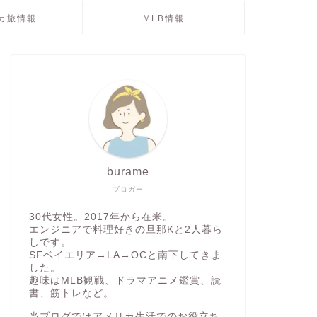
カ旅情報
MLB情報
burame
ブロガー
30代女性。2017年から在米。
エンジニアで料理好きの旦那Kと2人暮ら
しです。
SFベイエリア→LA→OCと南下してきま
した。
趣味はMLB観戦、ドラマアニメ鑑賞、読
書、筋トレなど。
当ブログではアメリカ生活でのお役立ち