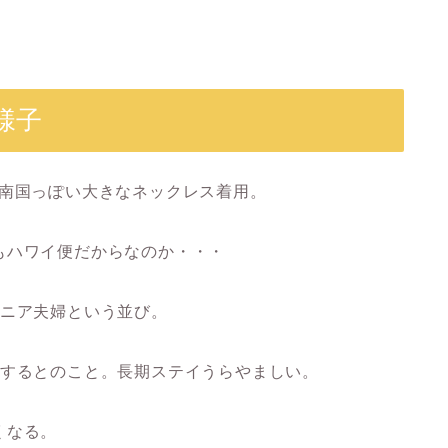
！
様子
に南国っぽい大きなネックレス着用。
もハワイ便だからなのか・・・
シニア夫婦という並び。
在するとのこと。長期ステイうらやましい。
くなる。