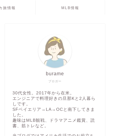
カ旅情報
MLB情報
burame
ブロガー
30代女性。2017年から在米。
エンジニアで料理好きの旦那Kと2人暮ら
しです。
SFベイエリア→LA→OCと南下してきま
した。
趣味はMLB観戦、ドラマアニメ鑑賞、読
書、筋トレなど。
当ブログではアメリカ生活でのお役立ち