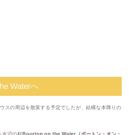
he Waterへ
ハウスの周辺を散策する予定でしたが、結構な本降りの
る水辺の村
Bourton on the Water（ボートン・オン・