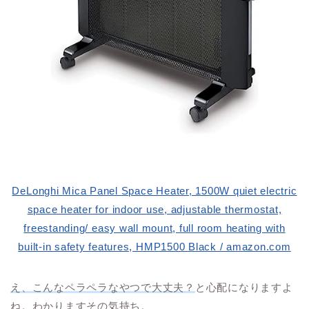
DeLonghi Mica Panel Space Heater, 1500W quiet electric
space heater for indoor use, adjustable thermostat,
freestanding/ easy wall mount, full room heating with
built-in safety features, HMP1500 Black / amazon.com
え、こんなペラペラなやつで大丈夫？
と心配になりますよ
ね。わかりますその気持ち。