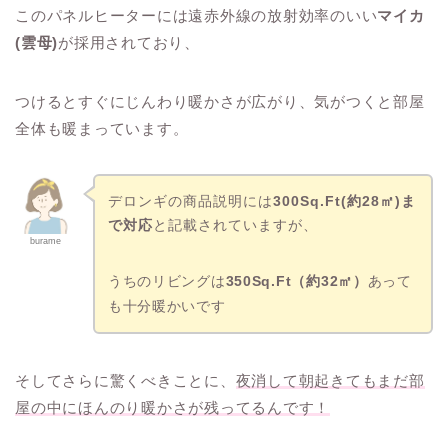
このパネルヒーターには遠赤外線の放射効率のいい
マイカ
(雲母)
が採用されており、
つけるとすぐにじんわり暖かさが広がり、気がつくと部屋
全体も暖まっています。
デロンギの商品説明には
300Sq.Ft(約28㎡)ま
で対応
と記載されていますが、
burame
うちのリビングは
350Sq.Ft（約32㎡）
あって
も十分暖かいです
そしてさらに驚くべきことに、
夜消して朝起きてもまだ部
屋の中にほんのり暖かさが残ってるんです！