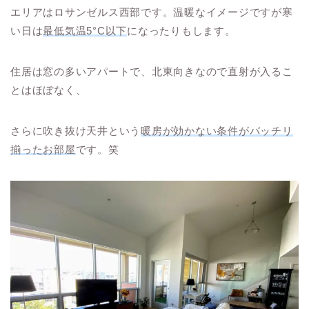
エリアはロサンゼルス西部です。温暖なイメージですが寒
い日は
最低気温5°C以下
になったりもします。
住居は窓の多いアパートで、北東向きなので直射が入るこ
とはほぼなく、
さらに吹き抜け天井という
暖房が効かない条件がバッチリ
揃ったお部屋
です。笑