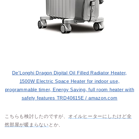
De’Longhi Dragon Digital Oil Filled Radiator Heater,
1500W Electric Space Heater for indoor use,
programmable timer, Energy Saving, full room heater with
safety features TRD40615E / amazon.com
こちらも検討したのですが、
オイルヒーターにしたけど全
然部屋が暖まらない
とか、