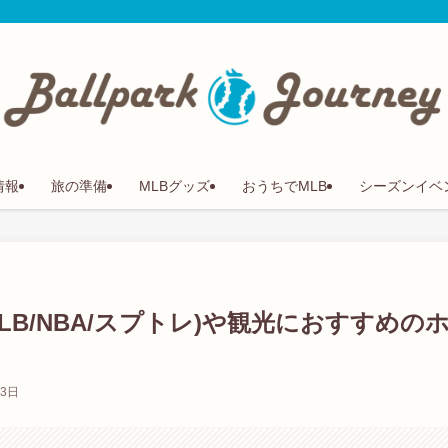
情報
旅の準備
MLBグッズ
おうちでMLB
シーズンイベ
B/NBA/スプトレ)や観光におすすめの
13日