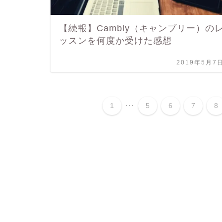
【続報】Cambly（キャンブリー）の
ッスンを何度か受けた感想
2019年5月7
...
1
5
6
7
8