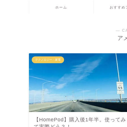
ホーム
おすすめ
― C
ア
テクノロジー・家電
【HomePod】購入後1年半。使ってみ
て実際どう？！