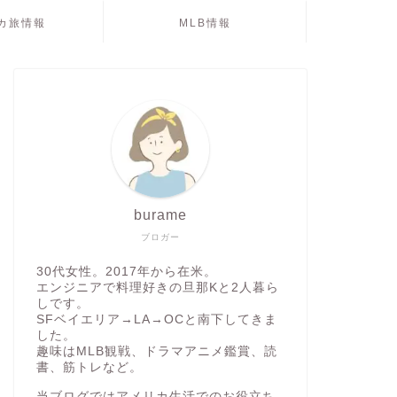
カ旅情報
MLB情報
burame
ブロガー
30代女性。2017年から在米。
エンジニアで料理好きの旦那Kと2人暮ら
しです。
SFベイエリア→LA→OCと南下してきま
した。
趣味はMLB観戦、ドラマアニメ鑑賞、読
書、筋トレなど。
当ブログではアメリカ生活でのお役立ち