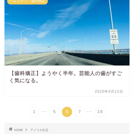
ヘルスケア・歯列矯正
【歯科矯正】ようやく半年。芸能人の歯がすご
く気になる。
2020年9月12日
...
...
1
5
6
7
18
HOME
アメリカ生活