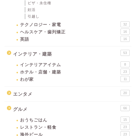
ビザ・永住権
妊活
引越し
テクノロジー・家電
32
ヘルスケア・歯列矯正
16
英語
16
53
インテリア・建築
インテリアアイテム
8
ホテル・店舗・建築
23
わが家
11
20
エンタメ
66
グルメ
おうちごはん
15
レストラン・軽食
23
海外ビール
23