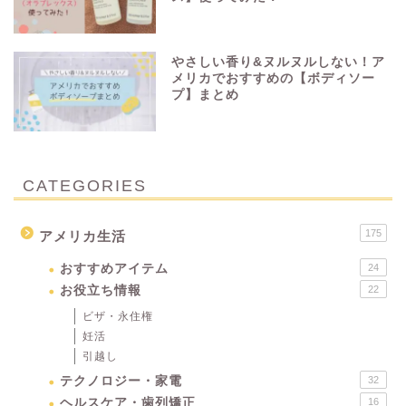
やさしい香り&ヌルヌルしない！ア
メリカでおすすめの【ボディソー
プ】まとめ
CATEGORIES
175
アメリカ生活
おすすめアイテム
24
お役立ち情報
22
ビザ・永住権
妊活
引越し
テクノロジー・家電
32
ヘルスケア・歯列矯正
16