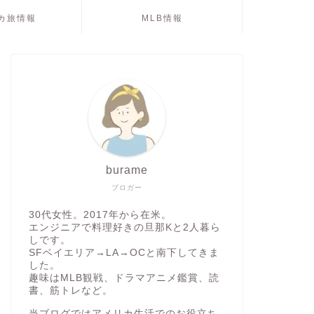
カ旅情報
MLB情報
burame
ブロガー
30代女性。2017年から在米。
エンジニアで料理好きの旦那Kと2人暮ら
しです。
SFベイエリア→LA→OCと南下してきま
した。
趣味はMLB観戦、ドラマアニメ鑑賞、読
書、筋トレなど。
当ブログではアメリカ生活でのお役立ち