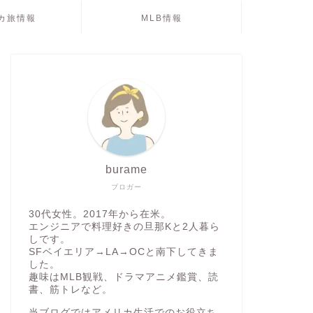
カ旅情報
MLB情報
burame
ブロガー
30代女性。2017年から在米。
エンジニアで料理好きの旦那Kと2人暮ら
しです。
SFベイエリア→LA→OCと南下してきま
した。
趣味はMLB観戦、ドラマアニメ鑑賞、読
書、筋トレなど。
当ブログではアメリカ生活でのお役立ち