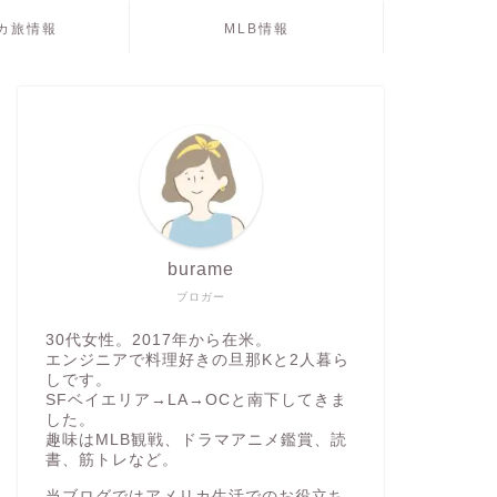
カ旅情報
MLB情報
burame
ブロガー
30代女性。2017年から在米。
エンジニアで料理好きの旦那Kと2人暮ら
しです。
SFベイエリア→LA→OCと南下してきま
した。
趣味はMLB観戦、ドラマアニメ鑑賞、読
書、筋トレなど。
当ブログではアメリカ生活でのお役立ち