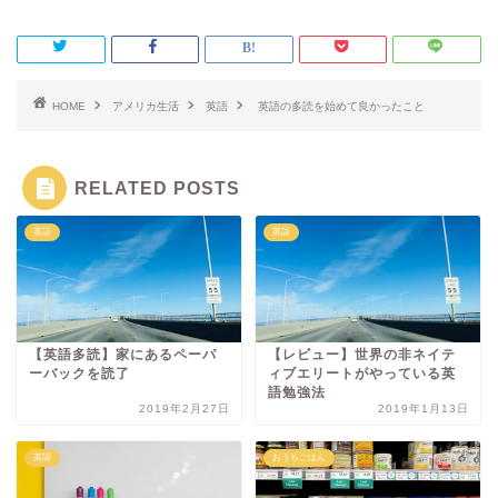
HOME
アメリカ生活
英語
英語の多読を始めて良かったこと
RELATED POSTS
英語
英語
【英語多読】家にあるペーパ
【レビュー】世界の非ネイテ
ーバックを読了
ィブエリートがやっている英
語勉強法
2019年2月27日
2019年1月13日
英語
おうちごはん