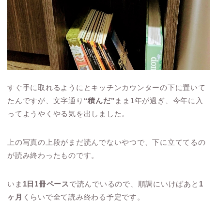
すぐ手に取れるようにとキッチンカウンターの下に置いて
たんですが、文字通り
“積んだ”
まま1年が過ぎ、今年に入
ってようやくやる気を出しました。
上の写真の上段がまだ読んでないやつで、下に立ててるの
が読み終わったものです。
いま
1日1冊ペース
で読んでいるので、順調にいけばあと
1
ヶ月
くらいで全て読み終わる予定です。