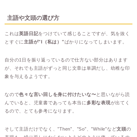
主語や文頭の選び方
これは
英語日記
をつけていて感じることですが、気を抜く
とすぐに
主語が”I（私は）”
ばかりになってしまいます。
自分の1日を振り返っているので仕方ない部分はあります
が、それでも主語がずっと同じ文章は単調だし、幼稚な印
象を与えるようです。
なので
色々な言い回しを身に付けたいな〜
と思いながら読
んでいると、児童書であっても本当に
多彩な表現
が出てく
るので、とても参考になります。
そして主語だけでなく、”Then”、”So”、”While”など
文頭
の