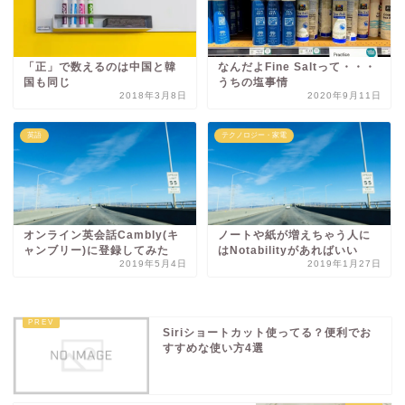
「正」で数えるのは中国と韓
なんだよFine Saltって・・・
国も同じ
うちの塩事情
2018年3月8日
2020年9月11日
英語
テクノロジー・家電
オンライン英会話Cambly(キ
ノートや紙が増えちゃう人に
ャンブリー)に登録してみた
はNotabilityがあればいい
2019年5月4日
2019年1月27日
Siriショートカット使ってる？便利でお
すすめな使い方4選