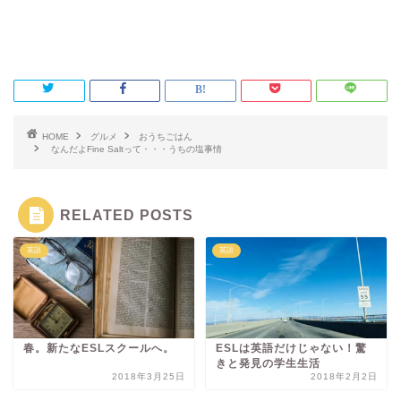
HOME
グルメ
おうちごはん
なんだよFine Saltって・・・うちの塩事情
RELATED POSTS
英語
英語
春。新たなESLスクールへ。
ESLは英語だけじゃない！驚
きと発見の学生生活
2018年3月25日
2018年2月2日