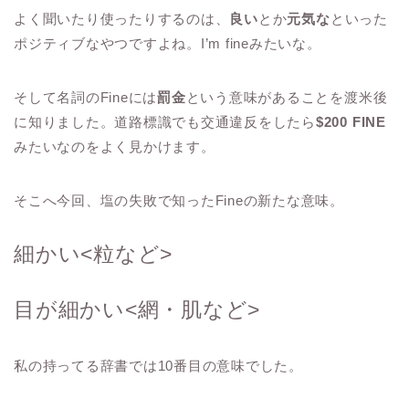
よく聞いたり使ったりするのは、
良い
とか
元気な
といった
ポジティブなやつですよね。I’m fineみたいな。
そして名詞のFineには
罰金
という意味があることを渡米後
に知りました。道路標識でも交通違反をしたら
$200 FINE
みたいなのをよく見かけます。
そこへ今回、塩の失敗で知ったFineの新たな意味。
細かい<粒など>
目が細かい<網・肌など>
私の持ってる辞書では10番目の意味でした。