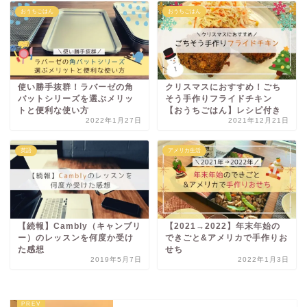
おうちごはん
おうちごはん
使い勝手抜群！ラバーゼの角
クリスマスにおすすめ！ごち
バットシリーズを選ぶメリッ
そう手作りフライドチキン
トと便利な使い方
【おうちごはん】レシピ付き
2022年1月27日
2021年12月21日
英語
アメリカ生活
【続報】Cambly（キャンブリ
【2021→2022】年末年始の
ー）のレッスンを何度か受け
できごと&アメリカで手作りお
た感想
せち
2019年5月7日
2022年1月3日