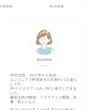
カ旅情報
MLB情報
burame
ブロガー
30代女性。2017年から在米。
エンジニアで料理好きの旦那Kと2人暮ら
しです。
SFベイエリア→LA→OCと南下してきま
した。
趣味はMLB観戦、ドラマアニメ鑑賞、読
書、筋トレなど。
当ブログではアメリカ生活でのお役立ち