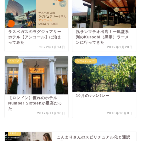
ラスベガスのラグジュアリー
祝サンマテオ出店！一風堂系
ホテル【アンコール】に泊ま
列のKuroobi（黒帯）ラーメ
ってみた
ンに行ってきた
2022年1月14日
2019年1月28日
イギリス
シリコンバレー
10月のナパバレー
【ロンドン】憧れのホテル
Number Sixteenが最高だっ
た
2019年11月30日
2018年10月8日
こんまりさんのスピリチュアル化と通訳