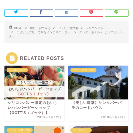
HOME
旅行・おでかけ
アメリカ旅情報
シリコンバレー
ラグジュアリーで旬なインテリア。フォーシーズンズ・ホテル in サンフランシ
スコ
RELATED POSTS
シリコンバレー
ホテル・店舗・建築
シリコンバレー限定のおいし
【美しい建築】サンタバーバ
いハンバーガーショップ
ラのコートハウス
【GOTT'S（ゴッツ）】
2019年1月12日
2019年2月20日
ホテル・店舗・建築
シリコンバレー