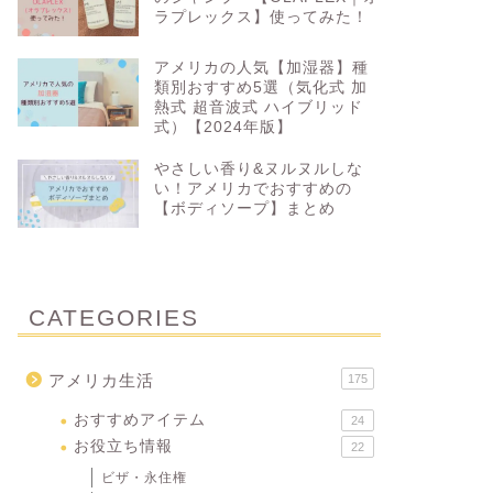
ラプレックス】使ってみた！
アメリカの人気【加湿器】種
類別おすすめ5選（気化式 加
熱式 超音波式 ハイブリッド
式）【2024年版】
やさしい香り&ヌルヌルしな
い！アメリカでおすすめの
【ボディソープ】まとめ
CATEGORIES
アメリカ生活
175
おすすめアイテム
24
お役立ち情報
22
ビザ・永住権