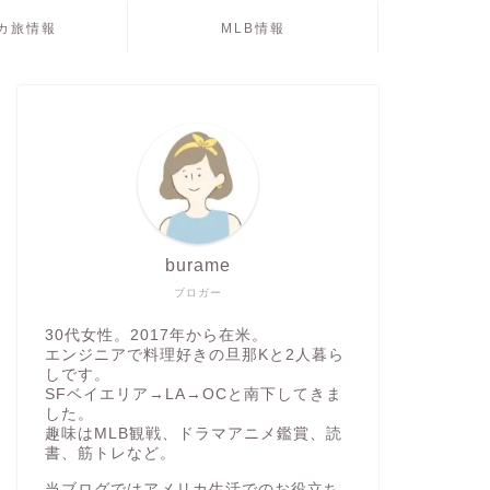
カ旅情報
MLB情報
burame
ブロガー
30代女性。2017年から在米。
エンジニアで料理好きの旦那Kと2人暮ら
しです。
SFベイエリア→LA→OCと南下してきま
した。
趣味はMLB観戦、ドラマアニメ鑑賞、読
書、筋トレなど。
当ブログではアメリカ生活でのお役立ち