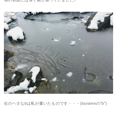
右のヘタなbは私が書いたものです・・・(burameの”b”)