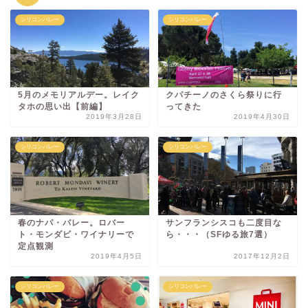
シリコンバレー
シリコンバレー
5月のメモリアルデー。レイク
クパチーノのさくら祭りに行
タホの思い出【前編】
ってきた
2019年3月28日
2019年4月30日
シリコンバレー
シリコンバレー
春のナパ・バレー。ロバー
サンフランシスコも二度目な
ト・モンダビ・ワイナリーで
ら・・・（SFゆる旅7選）
定点観測
2019年4月5日
2017年12月2日
シリコンバレー
シリコンバレー