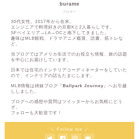
burame
ブロガー
30代女性。2017年から在米。
エンジニアで料理好きの旦那Kと2人暮らしです。
SFベイエリア→LA→OCと南下してきました。
趣味はMLB観戦、ドラマアニメ鑑賞、読書、筋トレな
ど。
当ブログではアメリカ生活でのお役立ち情報、旅の話題
を中心にお届けしています。
日本では住宅のインテリアコーディネーターをしていた
ので、インテリアの話もたまにします。
MLB情報は姉妹ブログ『
Ballpark Journey
』へお引越
ししました。
ブログへの感想や質問はツイッターからお気軽にどう
ぞ。
フォローも大歓迎です！
＼ Follow me ／