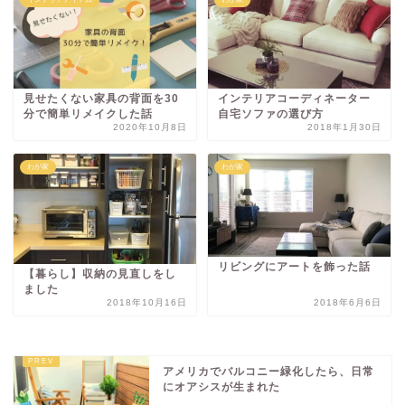
見せたくない家具の背面を30
インテリアコーディネーター
分で簡単リメイクした話
自宅ソファの選び方
2020年10月8日
2018年1月30日
わが家
わが家
リビングにアートを飾った話
【暮らし】収納の見直しをし
ました
2018年10月16日
2018年6月6日
アメリカでバルコニー緑化したら、日常
にオアシスが生まれた