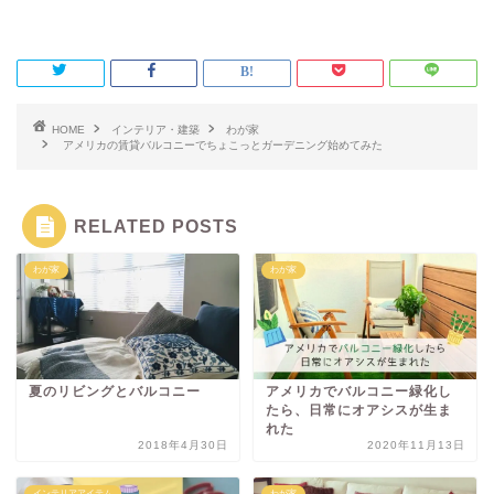
HOME
インテリア・建築
わが家
アメリカの賃貸バルコニーでちょこっとガーデニング始めてみた
RELATED POSTS
わが家
わが家
夏のリビングとバルコニー
アメリカでバルコニー緑化し
たら、日常にオアシスが生ま
れた
2018年4月30日
2020年11月13日
インテリアアイテム
わが家