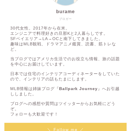
burame
ブロガー
30代女性。2017年から在米。
エンジニアで料理好きの旦那Kと2人暮らしです。
SFベイエリア→LA→OCと南下してきました。
趣味はMLB観戦、ドラマアニメ鑑賞、読書、筋トレな
ど。
当ブログではアメリカ生活でのお役立ち情報、旅の話題
を中心にお届けしています。
日本では住宅のインテリアコーディネーターをしていた
ので、インテリアの話もたまにします。
MLB情報は姉妹ブログ『
Ballpark Journey
』へお引越
ししました。
ブログへの感想や質問はツイッターからお気軽にどう
ぞ。
フォローも大歓迎です！
＼ Follow me ／