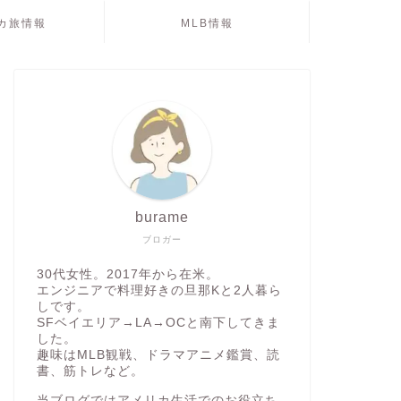
カ旅情報
MLB情報
burame
ブロガー
30代女性。2017年から在米。
エンジニアで料理好きの旦那Kと2人暮ら
しです。
SFベイエリア→LA→OCと南下してきま
した。
趣味はMLB観戦、ドラマアニメ鑑賞、読
書、筋トレなど。
当ブログではアメリカ生活でのお役立ち