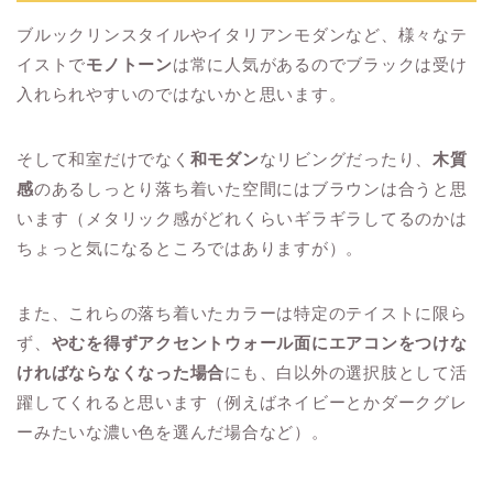
ブルックリンスタイルやイタリアンモダンなど、様々なテ
イストで
モノトーン
は常に人気があるのでブラックは受け
入れられやすいのではないかと思います。
そして和室だけでなく
和モダン
なリビングだったり、
木質
感
のあるしっとり落ち着いた空間にはブラウンは合うと思
います（メタリック感がどれくらいギラギラしてるのかは
ちょっと気になるところではありますが）。
また、これらの落ち着いたカラーは特定のテイストに限ら
ず、
やむを得ずアクセントウォール面にエアコンをつけな
ければならなくなった場合
にも、白以外の選択肢として活
躍してくれると思います（例えばネイビーとかダークグレ
ーみたいな濃い色を選んだ場合など）。