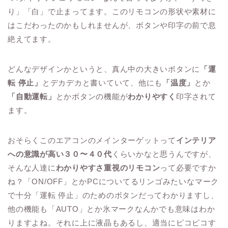
り」「白」で止まってます。このリモコンの形状や素材に
はこだわったのかもしれませんが、ボタンや印字の前で息
絶えてます。
どんなデザインかというと、真ん中の大きいボタンに
「運
転 停止」
とデカデカと書いていて、他にも
「温度」
とか
「自動運転」
とかボタンの機能が
わかりやすく
印字されて
ます。
おそらくこのエアコンのメインターゲットって
インテリア
への意識が高い３０〜４０代
くらいかなと思うんですが、
そんな人達に
わかりやすさ重視のリモコン
って必要ですか
ね？「ON/OFF」とかPCについてるリンゴみたいなマーク
で十分「運転 停止」のためのボタンだってわかりますし、
他の機能も「AUTO」とか氷マークなんかでも意味はわか
りますよね。それに上に液晶もあるし、適当にピコピコす