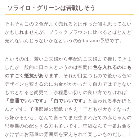
ソライロ・グリーンは苦戦しそう
そもそもこの２色がよく売れるとは作った側も思ってない
かもしれませんが、ブラックブラウンに比べるとほとんど
売れないんじゃないかなというのがburame予想です。
というのは、若いご夫婦から年配のご夫婦まで接してきま
したが一般的に日本人というのは空間に
色を入れるのにも
のすごく抵抗があります
。それが目立つもので後から色や
デザインを変えるのにお金がかかったり自力ではできない
ものとなると尚更で、余程思い切りの良い方でなければ
「普通でいいです」「白でいいです」
と言われる事がほと
んどです。子供部屋の壁紙でさえ「子どもが大きくなった
ら嫌がるかも」なんて言ってまだ生まれたての赤ちゃんの
思春期の心配をする方も多いです。壁紙なんて一番お金を
かけずにお部屋の雰囲気を変えられて楽しいものだし、十