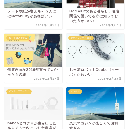
ノートや紙が増えちゃう人に
HomeKitのある暮らし。住宅
はNotabilityがあればいい
関係で働いてる方は知ってお
いた方がいい！
2019年1月27日
2018年3月7日
おすすめアイテム
テクノロジー・家電
健康志向な2019年買ってよか
しっぽロボットQoobo（クー
ったもの達
ボ）かわいい
2019年12月17日
2018年2月23日
インテリアアイテム
エンタメ
nendoとコクヨが生み出した
楽天マガジンが楽しくて便利
ありそうでなかった文房具が
すぎる