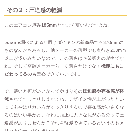
その２：圧迫感の軽減
このエアコン
厚み185mm
とすごく薄いんですよね。
burame調べによると同じダイキンの新商品でも370mmの
ものなんかもあるし、他メーカーの薄型でも奥行き200mm
以上が多いみたいなので、この薄さは企業努力の賜物です
ね。そして空調メーカーらしく薄さだけでなく
機能にもこ
だわってる
のも安心できていいです。
で、薄いと何がいいかってやはりその
圧迫感や存在感が軽
減
されてすっきりしますよね。デザイン性が上がったとい
ってもやはり無い方がすっきりするので存在感が小さくな
るのはいい事かと。それに頭上に大きな塊があるのって圧
迫感がありませんか？それを軽減できているというのもメ
リットの一つだと思います。