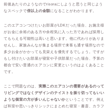
前後あたりのようなのでrisoraにしようと思うと同じよう
なスペックで
倍以上の金額
になることがわかります。
このエアコンつけたいお部屋がLDKだった場合、お施主様
がお金に余裕のある方や余程気に入った方であれば採用し
てもらえる可能性は高いと思います。他に代わりがありま
せんし、家族みんなが集まる場所で来客も通す場所なので
多少お金がかかっても見栄えを優先するでしょう。ですが
もし付けたいお部屋が寝室や子供部屋だった場合、予算の
都合で安い普通のエアコンに変更というのはよくあること
です。
ここで問題なのは、
実際このエアコンの需要があるのって
リビングではなくデザインのテイストを振り切ってもいい
ような個室の方が多いんじゃないか
ということです。例え
ば和室や思いっきりシックにまとめた寝室・書斎、カラフ