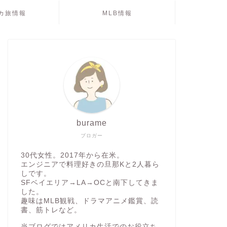
カ旅情報
MLB情報
burame
ブロガー
30代女性。2017年から在米。
エンジニアで料理好きの旦那Kと2人暮ら
しです。
SFベイエリア→LA→OCと南下してきま
した。
趣味はMLB観戦、ドラマアニメ鑑賞、読
書、筋トレなど。
当ブログではアメリカ生活でのお役立ち