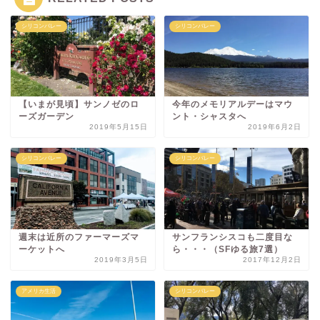
シリコンバレー
シリコンバレー
【いまが見頃】サンノゼのロ
今年のメモリアルデーはマウ
ーズガーデン
ント・シャスタへ
2019年5月15日
2019年6月2日
シリコンバレー
シリコンバレー
週末は近所のファーマーズマ
サンフランシスコも二度目な
ーケットへ
ら・・・（SFゆる旅7選）
2019年3月5日
2017年12月2日
アメリカ生活
シリコンバレー