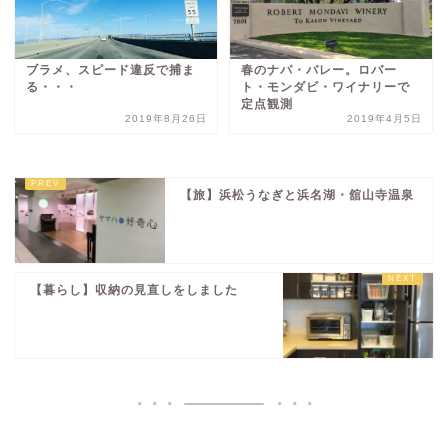
ブラメ、スピード違反で捕ま
春のナパ・バレー。ロバー
る・・・
ト・モンダビ・ワイナリーで
定点観測
2019年8月26日
2019年4月5日
【旅】浜松うなぎと浜名湖・舘山寺温泉
【暮らし】収納の見直しをしました