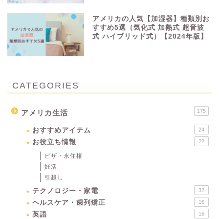
アメリカの人気【加湿器】種類別お
すすめ5選（気化式 加熱式 超音波
式 ハイブリッド式）【2024年版】
CATEGORIES
175
アメリカ生活
おすすめアイテム
24
お役立ち情報
22
ビザ・永住権
妊活
引越し
テクノロジー・家電
32
ヘルスケア・歯列矯正
16
英語
16