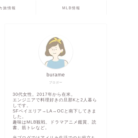
カ旅情報
MLB情報
burame
ブロガー
30代女性。2017年から在米。
エンジニアで料理好きの旦那Kと2人暮ら
しです。
SFベイエリア→LA→OCと南下してきま
した。
趣味はMLB観戦、ドラマアニメ鑑賞、読
書、筋トレなど。
当ブログではアメリカ生活でのお役立ち