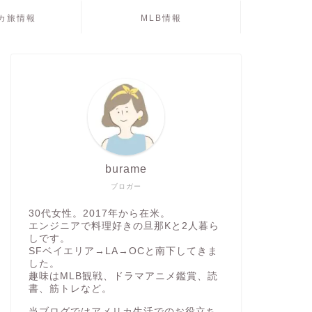
カ旅情報
MLB情報
burame
ブロガー
30代女性。2017年から在米。
エンジニアで料理好きの旦那Kと2人暮ら
しです。
SFベイエリア→LA→OCと南下してきま
した。
趣味はMLB観戦、ドラマアニメ鑑賞、読
書、筋トレなど。
当ブログではアメリカ生活でのお役立ち