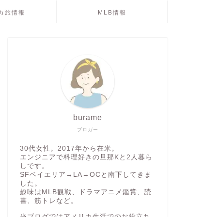
カ旅情報
MLB情報
burame
ブロガー
30代女性。2017年から在米。
エンジニアで料理好きの旦那Kと2人暮ら
しです。
SFベイエリア→LA→OCと南下してきま
した。
趣味はMLB観戦、ドラマアニメ鑑賞、読
書、筋トレなど。
当ブログではアメリカ生活でのお役立ち