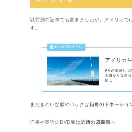
以前別の記事でも書きましたが、アメリカで
す。
アメリカ
9月の引越しに
大掛かりな処分
捨...
まだきれいな服やバッグは
街角のドネーション
洋書や英語のDVD類は
近所の図書館
へ