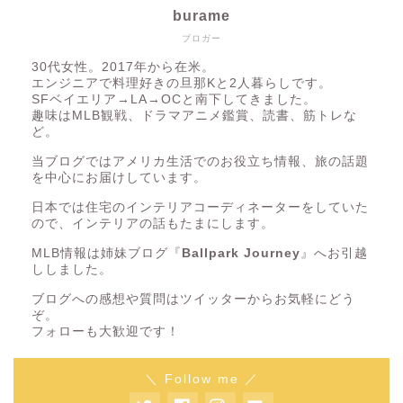
burame
ブロガー
30代女性。2017年から在米。
エンジニアで料理好きの旦那Kと2人暮らしです。
SFベイエリア→LA→OCと南下してきました。
趣味はMLB観戦、ドラマアニメ鑑賞、読書、筋トレな
ど。
当ブログではアメリカ生活でのお役立ち情報、旅の話題
を中心にお届けしています。
日本では住宅のインテリアコーディネーターをしていた
ので、インテリアの話もたまにします。
MLB情報は姉妹ブログ『
Ballpark Journey
』へお引越
ししました。
ブログへの感想や質問はツイッターからお気軽にどう
ぞ。
フォローも大歓迎です！
＼ Follow me ／