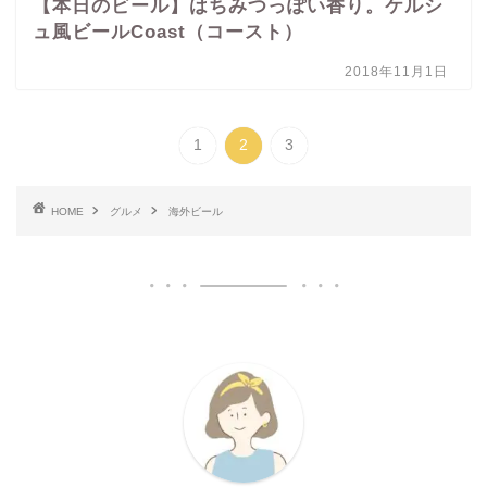
【本日のビール】はちみつっぽい香り。ケルシ
ュ風ビールCoast（コースト）
2018年11月1日
1
2
3
HOME
グルメ
海外ビール