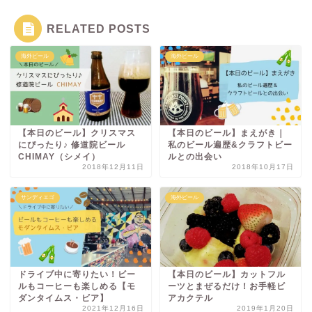
RELATED POSTS
海外ビール
海外ビール
【本日のビール】クリスマス
【本日のビール】まえがき｜
にぴったり♪ 修道院ビール
私のビール遍歴&クラフトビー
CHIMAY（シメイ）
ルとの出会い
2018年12月11日
2018年10月17日
サンディエゴ
海外ビール
ドライブ中に寄りたい！ビー
【本日のビール】カットフル
ルもコーヒーも楽しめる【モ
ーツとまぜるだけ！お手軽ビ
ダンタイムス・ビア】
アカクテル
2021年12月16日
2019年1月20日