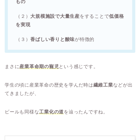
もの
（２）
大規模施設で大量生産
をすることで
低価格
を実現
（３）
香ばしい香りと酸味
が特徴的
まさに
産業革命期の寵児
という感じです。
学生の頃に産業革命の歴史を学んだ時は
繊維工業
などが出
てきましたが、
ビールも同様な
工業化の道
を辿ったんですね。