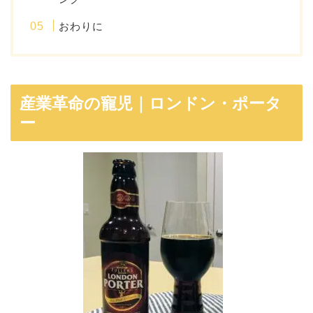
おわりに
産業革命の寵児｜ロンドン・ポータ
ー