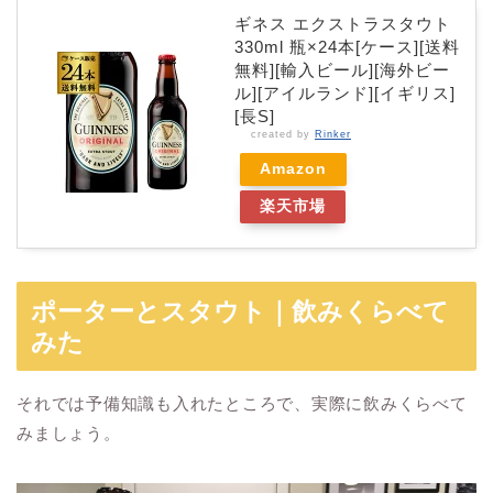
ギネス エクストラスタウト
330ml 瓶×24本[ケース][送料
無料][輸入ビール][海外ビー
ル][アイルランド][イギリス]
[長S]
created by
Rinker
Amazon
楽天市場
ポーターとスタウト｜飲みくらべて
みた
それでは予備知識も入れたところで、実際に飲みくらべて
みましょう。