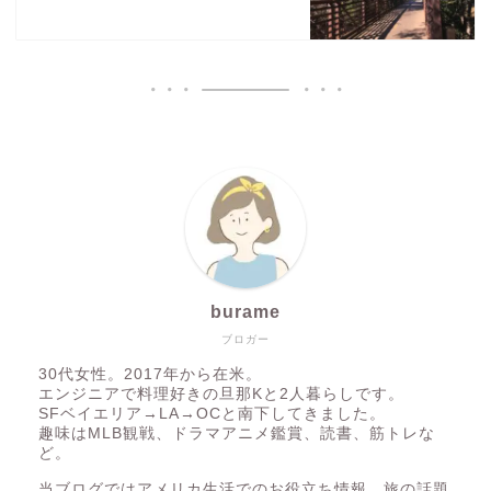
burame
ブロガー
30代女性。2017年から在米。
エンジニアで料理好きの旦那Kと2人暮らしです。
SFベイエリア→LA→OCと南下してきました。
趣味はMLB観戦、ドラマアニメ鑑賞、読書、筋トレな
ど。
当ブログではアメリカ生活でのお役立ち情報、旅の話題