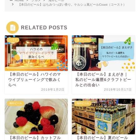
HOME
グルメ
海外ビール
【本日のビール】はちみつっぽい香り。ケルシュ風ビールCoast（コースト）
RELATED POSTS
ハワイ
海外ビール
【本日のビール】ハワイのマ
【本日のビール】まえがき｜
ウイブリューイングで飲みく
私のビール遍歴&クラフトビー
らべ
ルとの出会い
2019年1月2日
2018年10月17日
海外ビール
海外ビール
【本日のビール】カットフル
【本日のビール】夏のビール