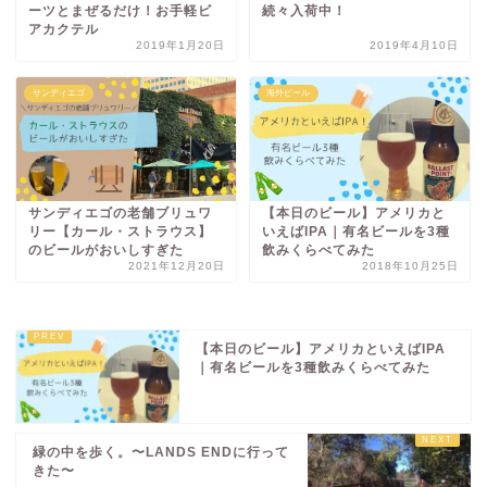
ーツとまぜるだけ！お手軽ビ
続々入荷中！
アカクテル
2019年1月20日
2019年4月10日
サンディエゴ
海外ビール
サンディエゴの老舗ブリュワ
【本日のビール】アメリカと
リー【カール・ストラウス】
いえばIPA｜有名ビールを3種
のビールがおいしすぎた
飲みくらべてみた
2021年12月20日
2018年10月25日
【本日のビール】アメリカといえばIPA
｜有名ビールを3種飲みくらべてみた
緑の中を歩く。〜LANDS ENDに行って
きた〜