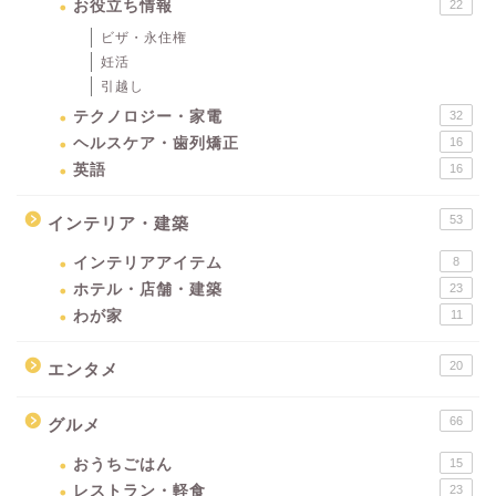
お役立ち情報
22
ビザ・永住権
妊活
引越し
テクノロジー・家電
32
ヘルスケア・歯列矯正
16
英語
16
53
インテリア・建築
インテリアアイテム
8
ホテル・店舗・建築
23
わが家
11
20
エンタメ
66
グルメ
おうちごはん
15
レストラン・軽食
23