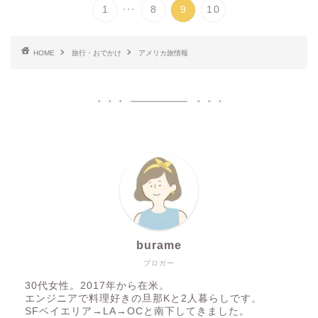
...
1
8
9
10
HOME
旅行・おでかけ
アメリカ旅情報
burame
ブロガー
30代女性。2017年から在米。
エンジニアで料理好きの旦那Kと2人暮らしです。
SFベイエリア→LA→OCと南下してきました。