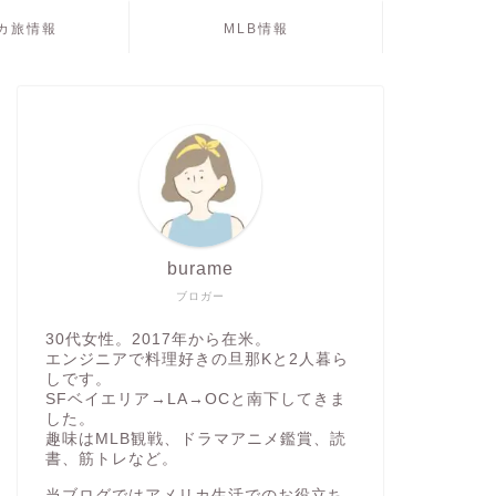
カ旅情報
MLB情報
burame
ブロガー
30代女性。2017年から在米。
エンジニアで料理好きの旦那Kと2人暮ら
しです。
SFベイエリア→LA→OCと南下してきま
した。
趣味はMLB観戦、ドラマアニメ鑑賞、読
書、筋トレなど。
当ブログではアメリカ生活でのお役立ち