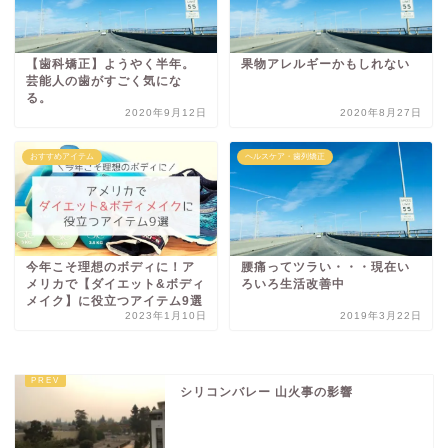
【歯科矯正】ようやく半年。
果物アレルギーかもしれない
芸能人の歯がすごく気にな
る。
2020年9月12日
2020年8月27日
おすすめアイテム
ヘルスケア・歯列矯正
今年こそ理想のボディに！ア
腰痛ってツラい・・・現在い
メリカで【ダイエット&ボディ
ろいろ生活改善中
メイク】に役立つアイテム9選
2023年1月10日
2019年3月22日
シリコンバレー 山火事の影響